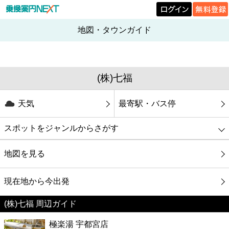
地図・タウンガイド
(株)七福
天気
最寄駅・バス停
スポットをジャンルからさがす
グルメ
地図を見る
映画
現在地から今出発
(株)七福 周辺ガイド
美容
極楽湯 宇都宮店