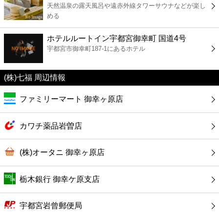
天然温泉の露天風呂や遠赤外線タワーサウナなどが楽し
コンビニ
める
薬局
ホテルルートイン宇都宮御幸町 国道4号
宇都宮市御幸町187-1にあるホテル
スーパー
(株)七福 周辺情報
エンタメ
ファミリーマート 御幸ヶ原店
レジャー
カワチ薬品岩曽店
書店
(株)オータニ 御幸ヶ原店
ファミレス
栃木銀行 御幸ケ原支店
ファーストフード
宇都宮岩曾郵便局