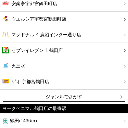
カフェ
安楽亭宇都宮鶴田町店
ショッピング
ウエルシア宇都宮鶴田町店
銀行
マクドナルド 鹿沼インター通り店
公共
セブンイレブン 上鶴田店
病院
火三水
ホテル
ゲオ 宇都宮鶴田店
ジャンルでさがす
ヨークベニマル鶴田店の最寄駅
鶴田(1436ｍ)