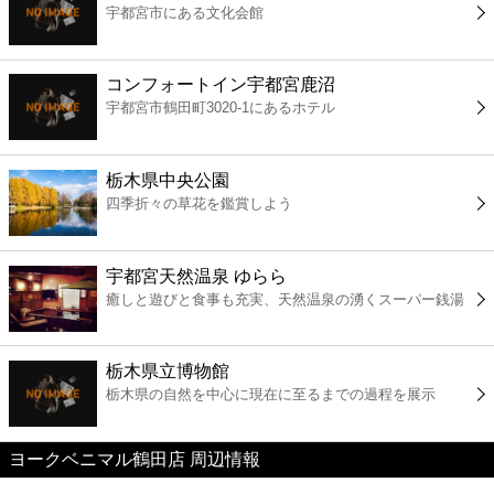
宇都宮市にある文化会館
コンビニ
薬局
コンフォートイン宇都宮鹿沼
宇都宮市鶴田町3020-1にあるホテル
スーパー
栃木県中央公園
エンタメ
四季折々の草花を鑑賞しよう
レジャー
宇都宮天然温泉 ゆらら
癒しと遊びと食事も充実、天然温泉の湧くスーパー銭湯
書店
栃木県立博物館
ファミレス
栃木県の自然を中心に現在に至るまでの過程を展示
ファーストフード
ヨークベニマル鶴田店 周辺情報