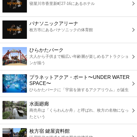
寝屋川市香里新町27-16にあるホテル
コンビニ
薬局
パナソニックアリーナ
枚方市にあるパナソニックの体育館
スーパー
ひらかたパーク
エンタメ
大人から子供まで幅広い年齢層が楽しめるアトラクショ
ンが揃う
レジャー
プラネットアクア・ポート〜UNDER WATER
SPACE〜
書店
ひらかたパークに「宇宙を旅するアクアリウム」が誕生
水面廻廊
ファミレス
商売舟は「くらわんか舟」と呼ばれ、枚方の名物になっ
たという
ファーストフード
枚方宿 鍵屋資料館