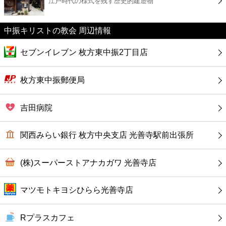
江戸時代の様式を残す歴史的建造物
カフェ
ショッピング
中振キリストの教会 周辺情報
セブンイレブン 枚方東中振2丁目店
銀行
枚方東中振郵便局
公共
吉田病院
病院
関西みらい銀行 枚方中央支店 光善寺駅前出張所
ホテル
(株)スーパーストアナカガワ 光善寺店
マツモトキヨシひらら光善寺店
Rプラスカフェ