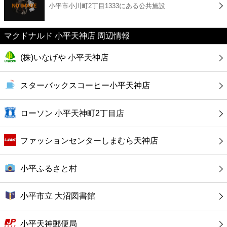
小平市小川町2丁目1333にある公共施設
コンビニ
薬局
マクドナルド 小平天神店 周辺情報
(株)いなげや 小平天神店
スーパー
スターバックスコーヒー小平天神店
エンタメ
ローソン 小平天神町2丁目店
レジャー
ファッションセンターしまむら天神店
書店
小平ふるさと村
ファミレス
小平市立 大沼図書館
ファーストフード
小平天神郵便局