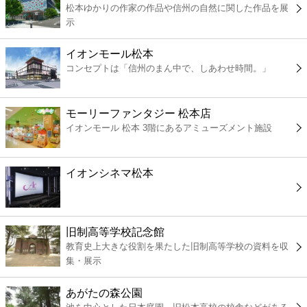
松本ゆかりの作家の作品や信州の自然に関した作品を展
コンビニ
示
薬局
イオンモール松本
コンセプトは「信州のまん中で、しあわせ時間。」
スーパー
モーリーファンタジー 松本店
エンタメ
イオンモール 松本 3階にあるアミューズメント施設
レジャー
イオンシネマ松本
書店
旧制高等学校記念館
ファミレス
教育史上大きな役割を果たした旧制高等学校の資料を収
集・展示
ファーストフード
あがたの森公園