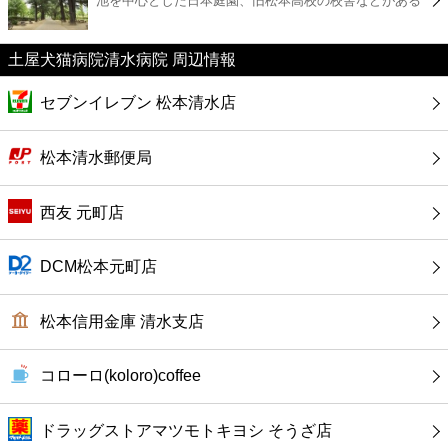
池を中心とした日本庭園、旧松本高校の校舎などがある
カフェ
ショッピング
土屋犬猫病院清水病院 周辺情報
セブンイレブン 松本清水店
銀行
松本清水郵便局
公共
西友 元町店
病院
DCM松本元町店
ホテル
松本信用金庫 清水支店
コローロ(koloro)coffee
ドラッグストアマツモトキヨシ そうざ店