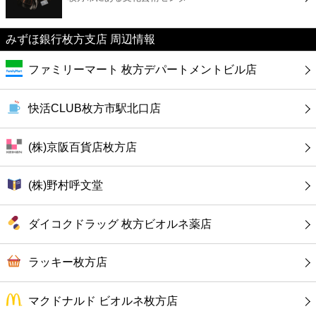
カフェ
みずほ銀行枚方支店 周辺情報
ショッピング
ファミリーマート 枚方デパートメントビル店
銀行
快活CLUB枚方市駅北口店
公共
(株)京阪百貨店枚方店
病院
(株)野村呼文堂
ホテル
ダイコクドラッグ 枚方ビオルネ薬店
ラッキー枚方店
マクドナルド ビオルネ枚方店