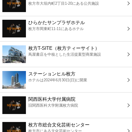
枚方市大垣内町2丁目1-20にある公共施設
コンビニ
薬局
ひらかたサンプラザホテル
枚方市岡東町11-11にあるホテル
スーパー
枚方T-SITE（枚方ティーサイト）
エンタメ
蔦屋書店を中核とした生活提案型商業施設
レジャー
ステーションヒル枚方
ホテルは2024年6月30日(日)に開業
書店
関西医科大学付属病院
ファミレス
旧関西医科大学附属枚方病院
ファーストフード
枚方市総合文化芸術センター
枚方市にある文化芸術センター