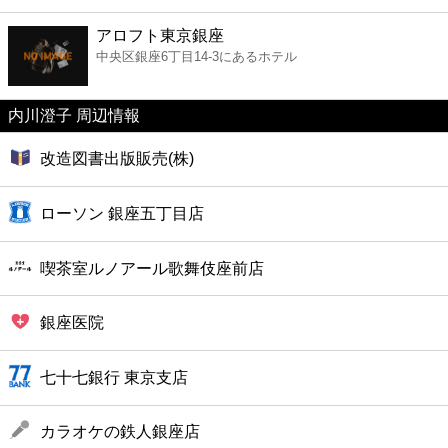
ファーストフード
アロフト東京銀座
中央区銀座6丁目14-3にあるホテル
カフェ
内川澄子 周辺情報
ショッピング
改造図書出版販売(株)
銀行
ローソン 銀座五丁目店
公共
喫茶室ルノアール歌舞伎座前店
病院
銀座医院
ホテル
七十七銀行 東京支店
カラオケの鉄人銀座店