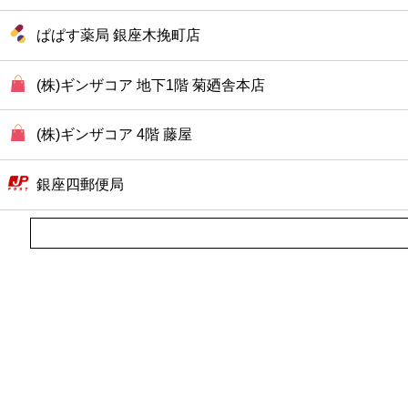
ぱぱす薬局 銀座木挽町店
(株)ギンザコア 地下1階 菊廼舎本店
(株)ギンザコア 4階 藤屋
銀座四郵便局