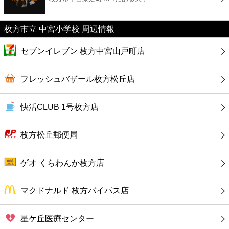
カフェ
枚方市立 中宮小学校 周辺情報
ショッピング
セブンイレブン 枚方中宮山戸町店
銀行
フレッシュバザール枚方松丘店
公共
快活CLUB 1号枚方店
病院
枚方松丘郵便局
ホテル
ゲオ くらわんか枚方店
マクドナルド 枚方バイパス店
星ケ丘医療センター