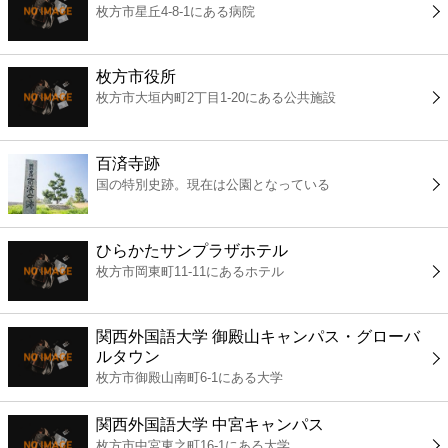
枚方市星丘4-8-1にある病院
コンビニ
薬局
枚方市役所
枚方市大垣内町2丁目1-20にある公共施設
スーパー
百済寺跡
エンタメ
国の特別史跡。現在は公園となっている
レジャー
ひらかたサンプラザホテル
枚方市岡東町11-11にあるホテル
書店
関西外国語大学 御殿山キャンパス・グローバ
ファミレス
ルタウン
枚方市御殿山南町6-1にある大学
ファーストフード
関西外国語大学 中宮キャンパス
枚方市中宮東之町16-1にある大学