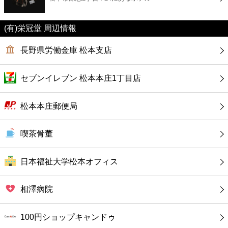
カフェ
(有)栄冠堂 周辺情報
ショッピング
長野県労働金庫 松本支店
銀行
セブンイレブン 松本本庄1丁目店
公共
松本本庄郵便局
病院
喫茶骨董
ホテル
日本福祉大学松本オフィス
相澤病院
100円ショップキャンドゥ