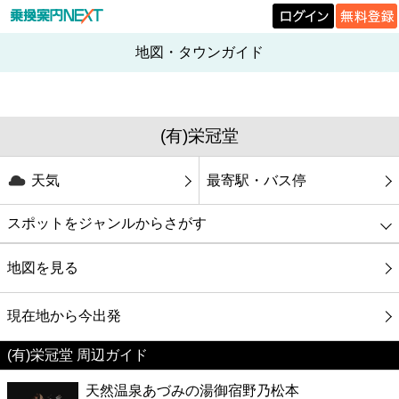
地図・タウンガイド
(有)栄冠堂
天気
最寄駅・バス停
スポットをジャンルからさがす
グルメ
地図を見る
映画
現在地から今出発
(有)栄冠堂 周辺ガイド
美容
天然温泉あづみの湯御宿野乃松本