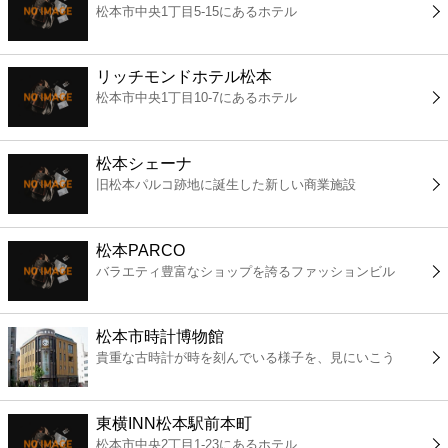
松本市中央1丁目5-15にあるホテル
コンビニ
薬局
リッチモンドホテル松本
松本市中央1丁目10-7にあるホテル
スーパー
松本シェーナ
エンタメ
旧松本パルコ跡地に誕生した新しい商業施設
レジャー
松本PARCO
バラエティ豊富なショップを誇るファッションビル
書店
松本市時計博物館
ファミレス
貴重な古時計が時を刻んでいる様子を、見にいこう
ファーストフード
東横INN松本駅前本町
松本市中央2丁目1-23にあるホテル