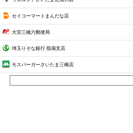
ファーストフード
セイコーマートまんだな店
カフェ
大宮三橋六郵便局
ショッピング
埼玉りそな銀行 指扇支店
銀行
モスバーガーさいたま三橋店
公共
病院
ホテル