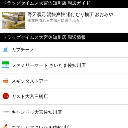
ドラッグセイムス大宮佐知川店 周辺ガイド
美容
野天湯元 湯快爽快 湯けむり横丁 おおみや
開放感溢れる岩風呂に癒される
コンビニ
薬局
ドラッグセイムス大宮佐知川店 周辺情報
カプチーノ
スーパー
ファミリーマート さいたま佐知川店
エンタメ
スギシタストアー
レジャー
ガスト大宮三橋店
書店
キャンドゥ大宮佐知川店
ファミレス
ウエルシアさいたま佐知川店