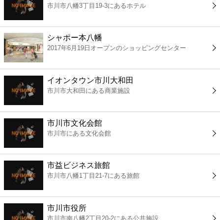
市川市八幡3丁目19-3にあるホテル
コンビニ
薬局
シャポー本八幡
2017年6月19日オープンのショッピングセンター
スーパー
イオンタウン市川大和田
エンタメ
市川市大和田にある商業施設
レジャー
市川市文化会館
市川市にある文化会館
書店
市益ビジネス旅館
ファミレス
市川市八幡1丁目21-7にある旅館
ファーストフード
市川市役所
市川市南八幡2丁目20-2にある公共施設