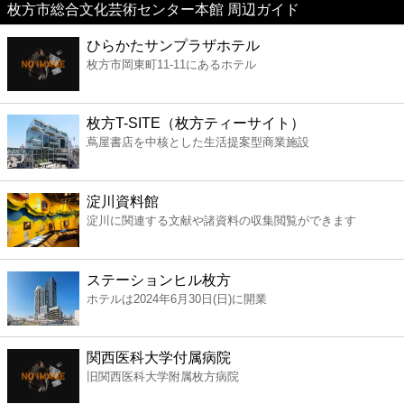
枚方市総合文化芸術センター本館 周辺ガイド
美容
ひらかたサンプラザホテル
枚方市岡東町11-11にあるホテル
コンビニ
薬局
枚方T-SITE（枚方ティーサイト）
蔦屋書店を中核とした生活提案型商業施設
スーパー
淀川資料館
エンタメ
淀川に関連する文献や諸資料の収集閲覧ができます
レジャー
ステーションヒル枚方
ホテルは2024年6月30日(日)に開業
書店
関西医科大学付属病院
ファミレス
旧関西医科大学附属枚方病院