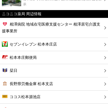
カフェ
示
ニコニコ薬局 周辺情報
ショッピング
相澤病院 地域在宅医療支援センター 相澤居宅介護支
銀行
援事業所
公共
セブンイレブン 松本本庄店
病院
松本本庄郵便局
ホテル
栞日
長野県労働金庫 松本支店
ココス松本源池店