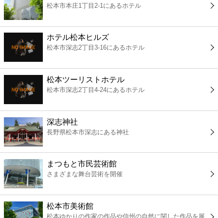
松本市本庄1丁目2-1にあるホテル
コンビニ
薬局
ホテル松本ヒルズ
松本市深志2丁目3-16にあるホテル
スーパー
松本ツーリストホテル
エンタメ
松本市深志2丁目4-24にあるホテル
レジャー
深志神社
長野県松本市深志にある神社
書店
まつもと市民芸術館
ファミレス
さまざまな舞台芸術を開催
ファーストフード
松本市美術館
松本ゆかりの作家の作品や信州の自然に関した作品を展