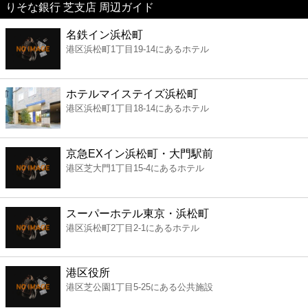
りそな銀行 芝支店 周辺ガイド
美容
名鉄イン浜松町
港区浜松町1丁目19-14にあるホテル
コンビニ
薬局
ホテルマイステイズ浜松町
港区浜松町1丁目18-14にあるホテル
スーパー
京急EXイン浜松町・大門駅前
エンタメ
港区芝大門1丁目15-4にあるホテル
レジャー
スーパーホテル東京・浜松町
港区浜松町2丁目2-1にあるホテル
書店
港区役所
ファミレス
港区芝公園1丁目5-25にある公共施設