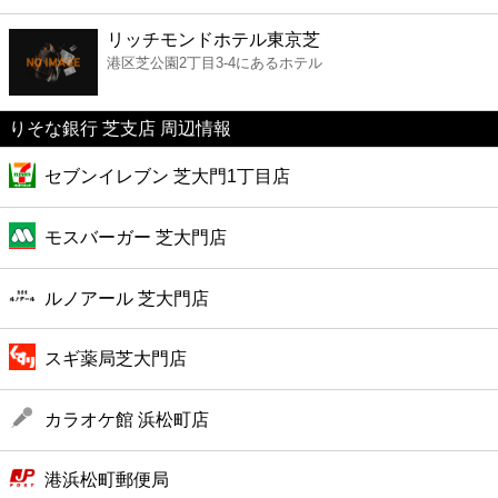
ファーストフード
リッチモンドホテル東京芝
港区芝公園2丁目3-4にあるホテル
カフェ
りそな銀行 芝支店 周辺情報
ショッピング
セブンイレブン 芝大門1丁目店
銀行
モスバーガー 芝大門店
公共
ルノアール 芝大門店
病院
スギ薬局芝大門店
ホテル
カラオケ館 浜松町店
港浜松町郵便局