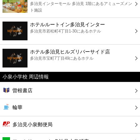
多治見インターモール 多治見 1階にあるアミューズメン
コンビニ
ト施設
薬局
ホテルルートイン多治見インター
多治見市若松町4丁目1-30にあるホテル
スーパー
ホテル多治見ヒルズリバーサイド店
エンタメ
多治見市宝町7丁目49にあるホテル
レジャー
小泉小学校 周辺情報
書店
曽根書店
ファミレス
輪華
ファーストフード
多治見小泉郵便局