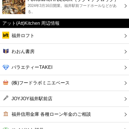
カフェ
2024年3月16日開業。福井駅前フードホールなどがあ
る。
ショッピング
アット(Att)Kitchen 周辺情報
銀行
福井ロフト
公共
わおん書房
病院
バラエティーTAKEI
ホテル
(株)フードラボミニエベース
JOYJOY福井駅前店
福井信用金庫 各種ローン年金のご相談