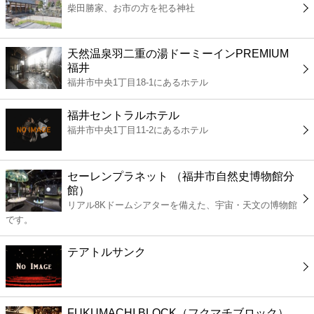
柴田勝家、お市の方を祀る神社
コンビニ
薬局
天然温泉羽二重の湯ドーミーインPREMIUM
福井
福井市中央1丁目18-1にあるホテル
スーパー
福井セントラルホテル
エンタメ
福井市中央1丁目11-2にあるホテル
レジャー
セーレンプラネット （福井市自然史博物館分
館）
書店
リアル8Kドームシアターを備えた、宇宙・天文の博物館
です。
ファミレス
テアトルサンク
ファーストフード
FUKUMACHI BLOCK（フクマチブロック）