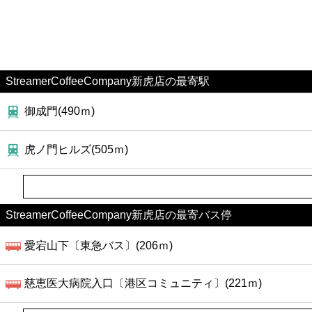
StreamerCoffeeCompany新虎店の最寄駅
御成門(490ｍ)
虎ノ門ヒルズ(505ｍ)
StreamerCoffeeCompany新虎店の最寄バス停
愛宕山下〔東急バス〕(206ｍ)
慈恵医大病院入口〔港区コミュニティ〕(221ｍ)