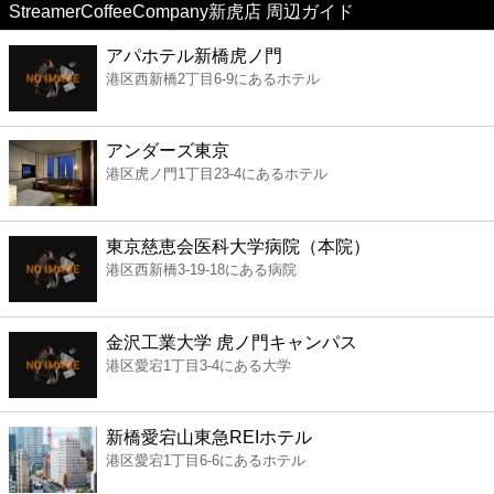
StreamerCoffeeCompany新虎店 周辺ガイド
美容
アパホテル新橋虎ノ門
港区西新橋2丁目6-9にあるホテル
コンビニ
薬局
アンダーズ東京
港区虎ノ門1丁目23-4にあるホテル
スーパー
東京慈恵会医科大学病院（本院）
エンタメ
港区西新橋3-19-18にある病院
レジャー
金沢工業大学 虎ノ門キャンパス
港区愛宕1丁目3-4にある大学
書店
新橋愛宕山東急REIホテル
ファミレス
港区愛宕1丁目6-6にあるホテル