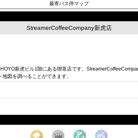
最寄バス停マップ
StreamerCoffeeCompany新虎店
目5-9 HOYO新虎ビル1階にある喫茶店です。StreamerCoff
ト地図を調べることができます。