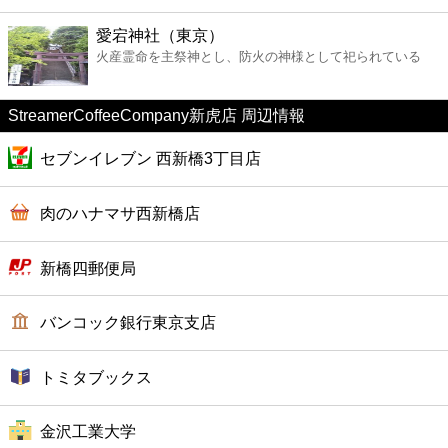
ファーストフード
愛宕神社（東京）
火産霊命を主祭神とし、防火の神様として祀られている
カフェ
StreamerCoffeeCompany新虎店 周辺情報
ショッピング
セブンイレブン 西新橋3丁目店
銀行
肉のハナマサ西新橋店
公共
新橋四郵便局
病院
バンコック銀行東京支店
ホテル
トミタブックス
金沢工業大学