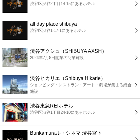
渋谷区渋谷2丁目14-15にあるホテル
コンビニ
薬局
all day place shibuya
渋谷区渋谷1-17-1にあるホテル
スーパー
渋谷アクシュ（SHIBUYA AXSH）
エンタメ
2024年7月8日開業の商業施設
レジャー
渋谷ヒカリエ（Shibuya Hikarie）
ショッピング・レストラン・アート・劇場が集まる総合
書店
施設
渋谷東急REIホテル
ファミレス
渋谷区渋谷1丁目24-10にあるホテル
ファーストフード
Bunkamuraル・シネマ 渋谷宮下