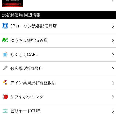
カフェ
渋谷郵便局 周辺情報
ショッピング
JPローソン渋谷郵便局店
銀行
ゆうちょ銀行渋谷店
公共
ちくちくCAFE
病院
歌広場 渋谷1号店
ホテル
アイン薬局渋谷宮益坂店
シブヤボウリング
ビリヤードCUE