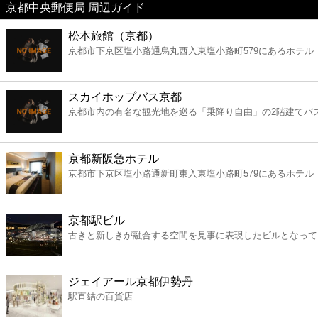
京都中央郵便局 周辺ガイド
美容
松本旅館（京都）
京都市下京区塩小路通烏丸西入東塩小路町579にあるホテル
コンビニ
薬局
スカイホップバス京都
京都市内の有名な観光地を巡る「乗降り自由」の2階建てバ
スーパー
京都新阪急ホテル
エンタメ
京都市下京区塩小路通新町東入東塩小路町579にあるホテル
レジャー
京都駅ビル
古きと新しきが融合する空間を見事に表現したビルとなって
書店
ジェイアール京都伊勢丹
ファミレス
駅直結の百貨店