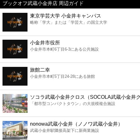
ブックオフ武蔵小金井店 周辺ガイド
美容
東京学芸大学 小金井キャンパス
略称「学大」または「学芸大」の国立大学
コンビニ
薬局
小金井市役所
小金井市本町6丁目6-3にある公共施設
スーパー
旅館二幸
エンタメ
小金井市本町5丁目24-28にある旅館
レジャー
ソコラ武蔵小金井クロス（SOCOLA武蔵小金井
「都市型コンパクトタウン」の大規模複合施設
書店
nonowa武蔵小金井（ノノワ武蔵小金井）
ファミレス
武蔵小金井駅隣接高架下に新商業施設