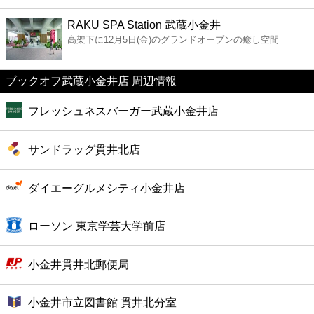
ファーストフード
RAKU SPA Station 武蔵小金井
高架下に12月5日(金)のグランドオープンの癒し空間
カフェ
ブックオフ武蔵小金井店 周辺情報
ショッピング
フレッシュネスバーガー武蔵小金井店
銀行
サンドラッグ貫井北店
公共
ダイエーグルメシティ小金井店
病院
ローソン 東京学芸大学前店
ホテル
小金井貫井北郵便局
小金井市立図書館 貫井北分室