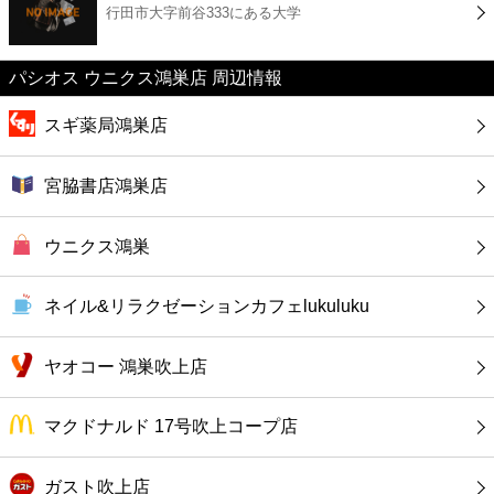
行田市大字前谷333にある大学
コンビニ
薬局
パシオス ウニクス鴻巣店 周辺情報
スギ薬局鴻巣店
スーパー
宮脇書店鴻巣店
エンタメ
ウニクス鴻巣
レジャー
ネイル&リラクゼーションカフェlukuluku
書店
ヤオコー 鴻巣吹上店
ファミレス
マクドナルド 17号吹上コープ店
ファーストフード
ガスト吹上店