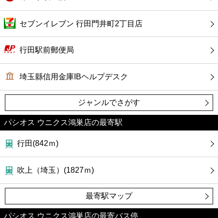
カフェ
セブンイレブン 行田門井町2丁目店
ショッピング
行田駅前郵便局
銀行
埼玉縣信用金庫IBヘルプデスク
公共
ジャンルでさがす
病院
パシオス ウニクス鴻巣店の最寄駅
ホテル
行田(842ｍ)
吹上（埼玉）(1827ｍ)
最寄駅マップ
パシオス ウニクス鴻巣店の最寄バス停