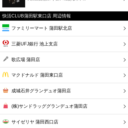
カフェ
快活CLUB蒲田駅東口店 周辺情報
ショッピング
ファミリーマート 蒲田駅北店
銀行
三菱UFJ銀行 池上支店
公共
歌広場 蒲田店
病院
マクドナルド 蒲田東口店
ホテル
成城石井グランデュオ蒲田店
(株)サンドラッググランデュオ蒲田店
サイゼリヤ 蒲田西口店