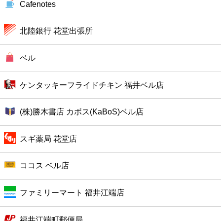
Cafenotes
ファミレス
北陸銀行 花堂出張所
ファーストフード
ベル
カフェ
ケンタッキーフライドチキン 福井ベル店
ショッピング
(株)勝木書店 カボス(KaBoS)ベル店
銀行
スギ薬局 花堂店
公共
ココス ベル店
病院
ファミリーマート 福井江端店
ホテル
福井江端町郵便局