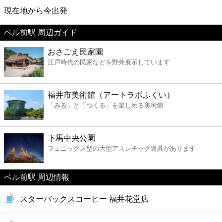
映画
現在地から今出発
ベル前駅 周辺ガイド
美容
おさごえ民家園
江戸時代の民家などを野外展示しています
コンビニ
薬局
福井市美術館（アートラボふくい）
「みる」と「つくる」を楽しめる美術館
スーパー
下馬中央公園
エンタメ
フェニックス型の大型アスレチック遊具があります
レジャー
ベル前駅 周辺情報
スターバックスコーヒー 福井花堂店
書店