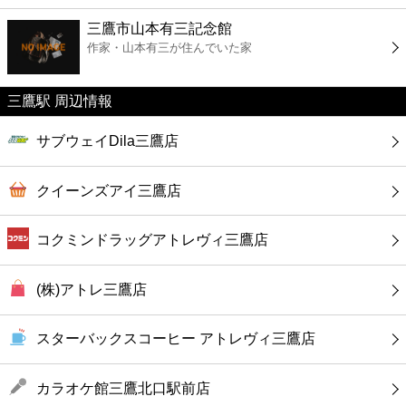
ファーストフード
三鷹市山本有三記念館
作家・山本有三が住んでいた家
カフェ
三鷹駅 周辺情報
ショッピング
サブウェイDila三鷹店
銀行
クイーンズアイ三鷹店
公共
コクミンドラッグアトレヴィ三鷹店
病院
(株)アトレ三鷹店
ホテル
スターバックスコーヒー アトレヴィ三鷹店
カラオケ館三鷹北口駅前店