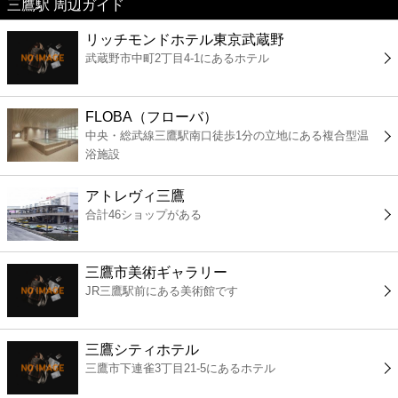
三鷹駅 周辺ガイド
美容
リッチモンドホテル東京武蔵野
武蔵野市中町2丁目4-1にあるホテル
コンビニ
薬局
FLOBA（フローバ）
中央・総武線三鷹駅南口徒歩1分の立地にある複合型温
浴施設
スーパー
アトレヴィ三鷹
エンタメ
合計46ショップがある
レジャー
三鷹市美術ギャラリー
JR三鷹駅前にある美術館です
書店
三鷹シティホテル
ファミレス
三鷹市下連雀3丁目21-5にあるホテル