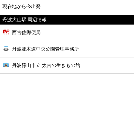
映画
現在地から今出発
丹波大山駅 周辺情報
美容
西古佐郵便局
コンビニ
丹波並木道中央公園管理事務所
薬局
丹波篠山市立 太古の生きもの館
スーパー
エンタメ
レジャー
書店