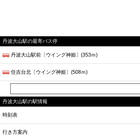
ファミレス
ファーストフード
カフェ
丹波大山駅の最寄バス停
ショッピング
丹波大山駅前〔ウイング神姫〕(353ｍ)
銀行
住吉台北〔ウイング神姫〕(508ｍ)
公共
丹波大山駅の駅情報
病院
時刻表
ホテル
行き方案内