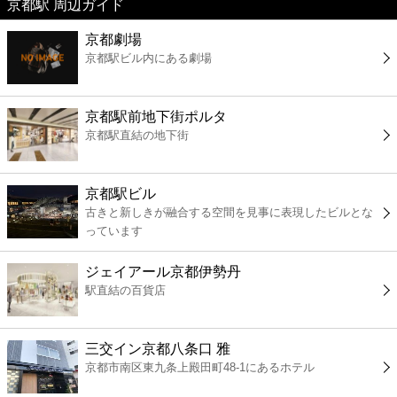
京都駅 周辺ガイド
美容
京都劇場
京都駅ビル内にある劇場
コンビニ
薬局
京都駅前地下街ポルタ
京都駅直結の地下街
スーパー
京都駅ビル
エンタメ
古きと新しきが融合する空間を見事に表現したビルとな
っています
レジャー
ジェイアール京都伊勢丹
駅直結の百貨店
書店
三交イン京都八条口 雅
ファミレス
京都市南区東九条上殿田町48-1にあるホテル