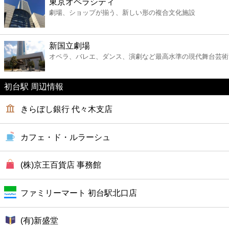
東京オペラシティ
ファミレス
劇場、ショップが揃う、新しい形の複合文化施設
ファーストフード
新国立劇場
オペラ、バレエ、ダンス、演劇など最高水準の現代舞台芸術
カフェ
初台駅 周辺情報
ショッピング
きらぼし銀行 代々木支店
銀行
カフェ・ド・ルラーシュ
公共
(株)京王百貨店 事務館
病院
ファミリーマート 初台駅北口店
ホテル
(有)新盛堂