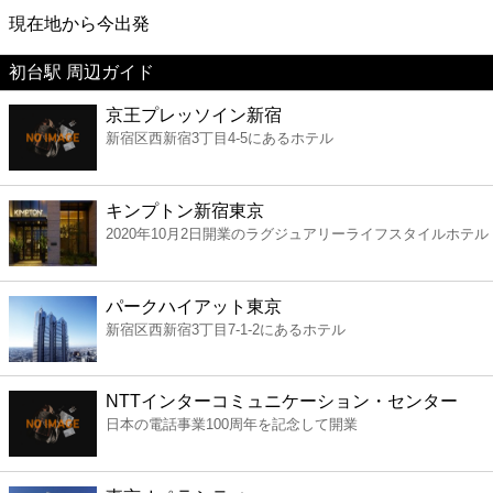
映画
現在地から今出発
初台駅 周辺ガイド
美容
京王プレッソイン新宿
新宿区西新宿3丁目4-5にあるホテル
コンビニ
薬局
キンプトン新宿東京
2020年10月2日開業のラグジュアリーライフスタイルホテル
スーパー
パークハイアット東京
エンタメ
新宿区西新宿3丁目7-1-2にあるホテル
レジャー
NTTインターコミュニケーション・センター
日本の電話事業100周年を記念して開業
書店