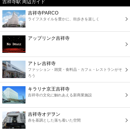
吉祥寺駅 周辺ガイド
美容
吉祥寺PARCO
ライフスタイルを豊かに、街歩きを楽しく
コンビニ
薬局
アップリンク吉祥寺
スーパー
アトレ吉祥寺
エンタメ
ファッション・雑貨・食料品・カフェ・レストランがそ
ろう
レジャー
キラリナ京王吉祥寺
吉祥寺の文化に触れあえる新商業施設
書店
吉祥寺オデヲン
ファミレス
赤を基調とした落ち着いた空間