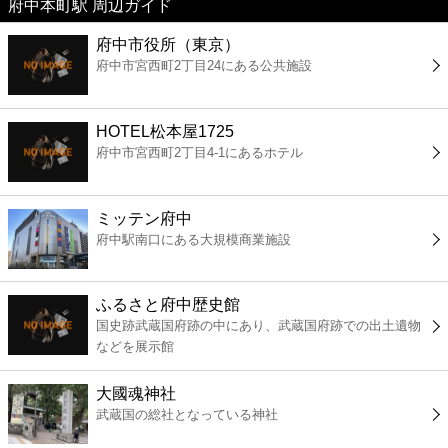
府中本町駅 周辺ガイド
美容
府中市役所（東京）
府中市宮西町2丁目24にある公共施設
コンビニ
薬局
HOTEL松本屋1725
府中市宮西町2丁目4-1にあるホテル
スーパー
ミッテン府中
エンタメ
府中駅南口にある大規模商業施設
レジャー
ふるさと府中歴史館
国史跡武蔵国府跡の中にあり、武蔵国府跡での出土遺物
書店
などを展示館
大國魂神社
ファミレス
武蔵国の総社となっている神社