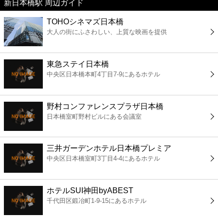
新日本橋駅 周辺ガイド
美容
TOHOシネマズ日本橋
大人の街にふさわしい、上質な映画を提供
コンビニ
薬局
東急ステイ日本橋
中央区日本橋本町4丁目7-9にあるホテル
スーパー
野村コンファレンスプラザ日本橋
エンタメ
日本橋室町野村ビルにある会議室
レジャー
三井ガーデンホテル日本橋プレミア
中央区日本橋室町3丁目4-4にあるホテル
書店
ホテルSUI神田byABEST
ファミレス
千代田区鍛冶町1-9-15にあるホテル