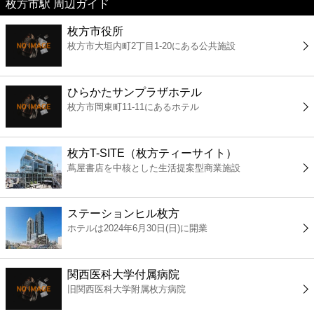
枚方市駅 周辺ガイド
美容
枚方市役所
枚方市大垣内町2丁目1-20にある公共施設
コンビニ
薬局
ひらかたサンプラザホテル
枚方市岡東町11-11にあるホテル
スーパー
枚方T-SITE（枚方ティーサイト）
エンタメ
蔦屋書店を中核とした生活提案型商業施設
レジャー
ステーションヒル枚方
ホテルは2024年6月30日(日)に開業
書店
関西医科大学付属病院
ファミレス
旧関西医科大学附属枚方病院