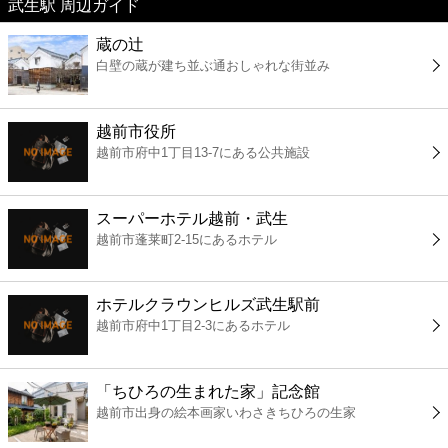
武生駅 周辺ガイド
美容
蔵の辻
白壁の蔵が建ち並ぶ通おしゃれな街並み
コンビニ
薬局
越前市役所
越前市府中1丁目13-7にある公共施設
スーパー
スーパーホテル越前・武生
エンタメ
越前市蓬莱町2-15にあるホテル
レジャー
ホテルクラウンヒルズ武生駅前
越前市府中1丁目2-3にあるホテル
書店
「ちひろの生まれた家」記念館
ファミレス
越前市出身の絵本画家いわさきちひろの生家