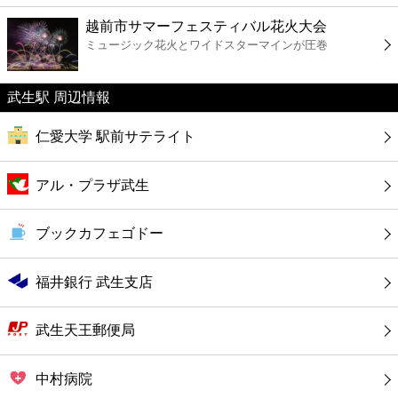
ファーストフード
越前市サマーフェスティバル花火大会
ミュージック花火とワイドスターマインが圧巻
カフェ
武生駅 周辺情報
ショッピング
仁愛大学 駅前サテライト
銀行
アル・プラザ武生
公共
ブックカフェゴドー
病院
福井銀行 武生支店
ホテル
武生天王郵便局
中村病院