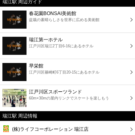
瑞江駅 周辺ガイド
美容
春花園BONSAI美術館
盆栽の素晴らしさを世界に広める美術館
コンビニ
薬局
瑞江第一ホテル
江戸川区瑞江2丁目6-16にあるホテル
スーパー
早栄館
エンタメ
江戸川区篠崎町6丁目20-15にあるホテル
レジャー
江戸川区スポーツランド
60m×30mの屋内リンクでスケートを楽しもう
書店
瑞江駅 周辺情報
ファミレス
(株)ライフコーポレーション 瑞江店