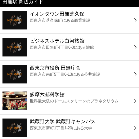
田無駅 周辺ガイド
美容
イオンタウン田無芝久保
西東京市芝久保町にある商業施設
コンビニ
薬局
ビジネスホテル白河旅館
西東京市田無町4丁目6-8にある旅館
スーパー
西東京市役所 田無庁舎
エンタメ
西東京市南町5丁目6-13にある公共施設
レジャー
多摩六都科学館
世界最大級のドームスクリーンのプラネタリウム
書店
武蔵野大学 武蔵野キャンパス
ファミレス
西東京市新町1丁目1-20にある大学