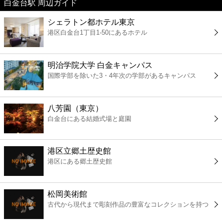
白金台駅 周辺ガイド
美容
シェラトン都ホテル東京
港区白金台1丁目1-50にあるホテル
コンビニ
薬局
明治学院大学 白金キャンパス
国際学部を除いた3・4年次の学部があるキャンパス
スーパー
八芳園（東京）
エンタメ
白金台にある結婚式場と庭園
レジャー
港区立郷土歴史館
港区にある郷土歴史館
書店
松岡美術館
ファミレス
古代から現代まで彫刻作品の豊富なコレクションを持つ