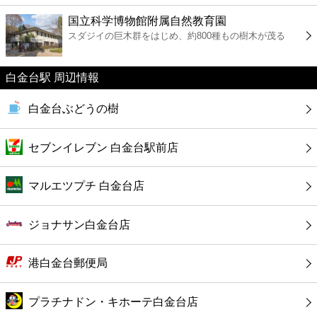
ファーストフード
国立科学博物館附属自然教育園
スダジイの巨木群をはじめ、約800種もの樹木が茂る
カフェ
白金台駅 周辺情報
ショッピング
白金台ぶどうの樹
銀行
セブンイレブン 白金台駅前店
公共
マルエツプチ 白金台店
病院
ジョナサン白金台店
ホテル
港白金台郵便局
プラチナドン・キホーテ白金台店