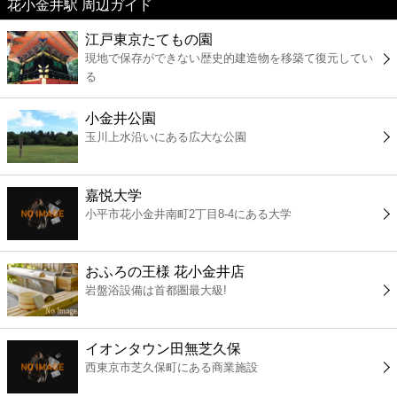
花小金井駅 周辺ガイド
美容
江戸東京たてもの園
現地で保存ができない歴史的建造物を移築て復元してい
コンビニ
る
薬局
小金井公園
玉川上水沿いにある広大な公園
スーパー
嘉悦大学
エンタメ
小平市花小金井南町2丁目8-4にある大学
レジャー
おふろの王様 花小金井店
岩盤浴設備は首都圏最大級!
書店
イオンタウン田無芝久保
ファミレス
西東京市芝久保町にある商業施設