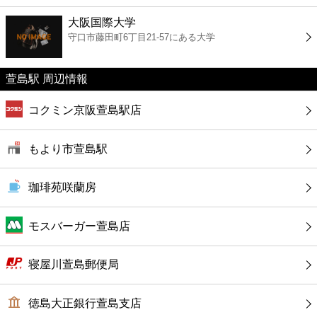
ファーストフード
大阪国際大学
守口市藤田町6丁目21-57にある大学
カフェ
萱島駅 周辺情報
ショッピング
コクミン京阪萱島駅店
銀行
もより市萱島駅
公共
珈琲苑咲蘭房
病院
モスバーガー萱島店
ホテル
寝屋川萱島郵便局
徳島大正銀行萱島支店