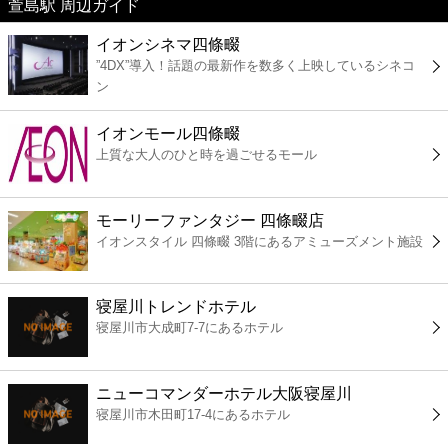
萱島駅 周辺ガイド
美容
イオンシネマ四條畷
”4DX”導入！話題の最新作を数多く上映しているシネコ
コンビニ
ン
薬局
イオンモール四條畷
上質な大人のひと時を過ごせるモール
スーパー
モーリーファンタジー 四條畷店
エンタメ
イオンスタイル 四條畷 3階にあるアミューズメント施設
レジャー
寝屋川トレンドホテル
寝屋川市大成町7-7にあるホテル
書店
ニューコマンダーホテル大阪寝屋川
ファミレス
寝屋川市木田町17-4にあるホテル