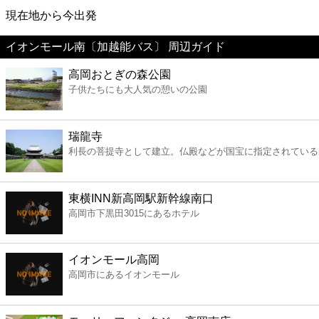
映画
現在地から今出発
イオンモール南〔加越能バス〕 周辺ガイド
美容
高岡おとぎの森公園
子供たちにも大人気の憩いの公園
コンビニ
薬局
瑞龍寺
利長の菩提寺として建立。仏殿などが国宝に指定されている
スーパー
東横INN新高岡駅新幹線南口
エンタメ
高岡市下黒田3015にあるホテル
レジャー
イオンモール高岡
高岡市にあるイオンモール
書店