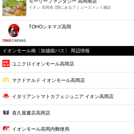
モーリーファンタジー 高岡南店
ファミレス
イオン 高岡南 2階にあるアミューズメント施設
ファーストフード
TOHOシネマズ高岡
カフェ
イオンモール南〔加越能バス〕 周辺情報
ショッピング
ユニクロイオンモール高岡店
銀行
マクドナルド イオンモール高岡店
公共
イタリアントマトカフェジュニア イオン高岡店
病院
喜久屋書店高岡店
ホテル
イオンモール高岡内郵便局