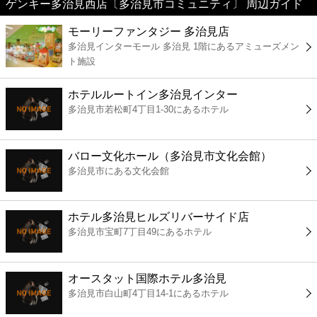
ゲンキー多治見西店〔多治見市コミュニティ〕 周辺ガイド
美容
モーリーファンタジー 多治見店
多治見インターモール 多治見 1階にあるアミューズメン
コンビニ
ト施設
薬局
ホテルルートイン多治見インター
多治見市若松町4丁目1-30にあるホテル
スーパー
バロー文化ホール（多治見市文化会館）
エンタメ
多治見市にある文化会館
レジャー
ホテル多治見ヒルズリバーサイド店
多治見市宝町7丁目49にあるホテル
書店
オースタット国際ホテル多治見
ファミレス
多治見市白山町4丁目14-1にあるホテル