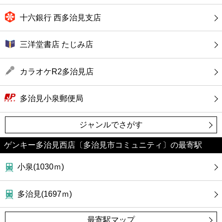
十六銀行 西多治見支店
三洋堂書店 たじみ店
カラオケR2多治見店
多治見小泉郵便局
ジャンルでさがす
ゲンキー多治見西店〔多治見市コミュニティ〕の最寄駅
小泉(1030ｍ)
多治見(1697ｍ)
最寄駅マップ