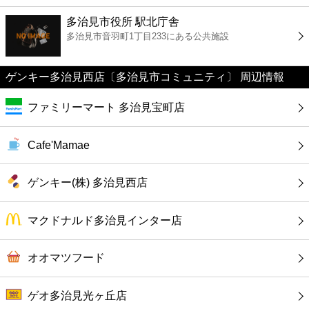
ファーストフード
多治見市役所 駅北庁舎
多治見市音羽町1丁目233にある公共施設
カフェ
ゲンキー多治見西店〔多治見市コミュニティ〕 周辺情報
ショッピング
ファミリーマート 多治見宝町店
銀行
Cafe'Mamae
公共
ゲンキー(株) 多治見西店
病院
マクドナルド多治見インター店
ホテル
オオマツフード
ゲオ多治見光ヶ丘店