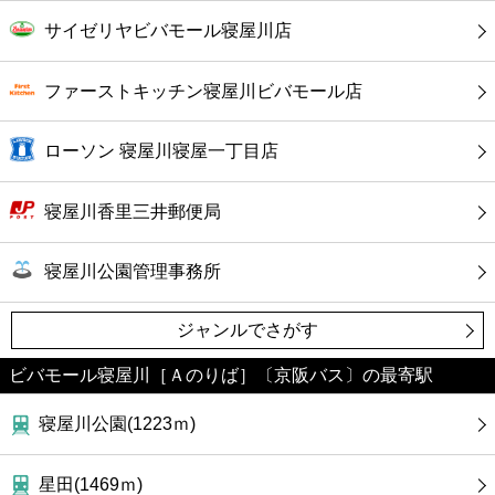
ファーストフード
サイゼリヤビバモール寝屋川店
カフェ
ファーストキッチン寝屋川ビバモール店
ショッピング
ローソン 寝屋川寝屋一丁目店
銀行
寝屋川香里三井郵便局
公共
寝屋川公園管理事務所
病院
ジャンルでさがす
ホテル
ビバモール寝屋川［Ａのりば］〔京阪バス〕の最寄駅
寝屋川公園(1223ｍ)
星田(1469ｍ)