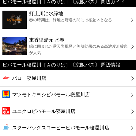
ビバモール寝屋川［Ａのりば］〔京阪バス〕 周辺ガイド
美容
打上川治水緑地
春の時期は、緑地と府道の間には桜並木となる
コンビニ
薬局
東香里湯元 水春
緑に囲まれた露天岩風呂と美肌効果のある高濃度炭酸泉
が人気
スーパー
ビバモール寝屋川［Ａのりば］〔京阪バス〕 周辺情報
エンタメ
バロー寝屋川店
レジャー
マツモトキヨシビバモール寝屋川店
書店
ユニクロビバモール寝屋川店
ファミレス
スターバックスコーヒービバモール寝屋川店