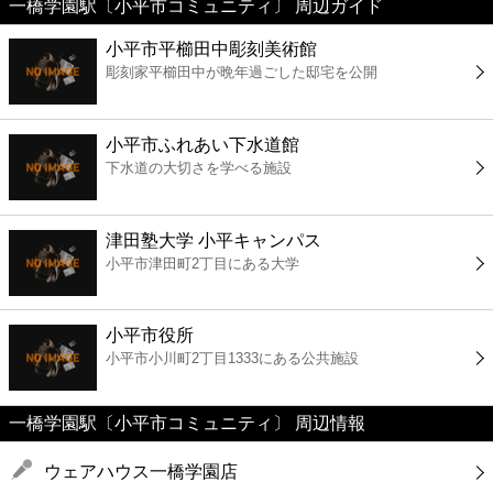
一橋学園駅〔小平市コミュニティ〕 周辺ガイド
美容
小平市平櫛田中彫刻美術館
彫刻家平櫛田中が晩年過ごした邸宅を公開
コンビニ
薬局
小平市ふれあい下水道館
下水道の大切さを学べる施設
スーパー
津田塾大学 小平キャンパス
エンタメ
小平市津田町2丁目にある大学
レジャー
小平市役所
小平市小川町2丁目1333にある公共施設
書店
一橋学園駅〔小平市コミュニティ〕 周辺情報
ファミレス
ウェアハウス一橋学園店