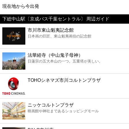
映画
現在地から今出発
下総中山駅〔京成バス千葉セントラル〕 周辺ガイド
美容
市川市東山魁夷記念館
日本画の巨匠、東山魁夷画伯の記念館
コンビニ
薬局
法華経寺（中山鬼子母神）
日蓮宗の五大本山の一つ。五重塔が美しい。
スーパー
TOHOシネマズ市川コルトンプラザ
エンタメ
レジャー
ニッケコルトンプラザ
映画館や神社まであるショッピングモール
書店