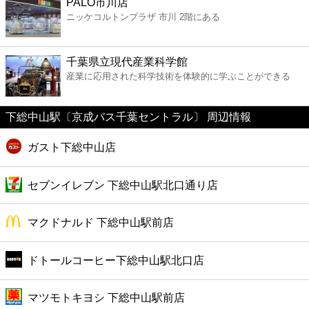
PALO市川店
ファミレス
ニッケコルトンプラザ 市川 2階にある
ファーストフード
千葉県立現代産業科学館
産業に応用された科学技術を体験的に学ぶことができる
カフェ
下総中山駅〔京成バス千葉セントラル〕 周辺情報
ショッピング
ガスト下総中山店
銀行
セブンイレブン 下総中山駅北口通り店
公共
マクドナルド 下総中山駅前店
病院
ドトールコーヒー下総中山駅北口店
ホテル
マツモトキヨシ 下総中山駅前店