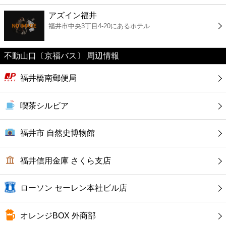
ファーストフード
アズイン福井
福井市中央3丁目4-20にあるホテル
カフェ
不動山口〔京福バス〕 周辺情報
ショッピング
福井橋南郵便局
銀行
喫茶シルビア
公共
福井市 自然史博物館
病院
福井信用金庫 さくら支店
ホテル
ローソン セーレン本社ビル店
オレンジBOX 外商部