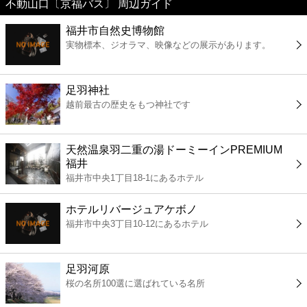
不動山口〔京福バス〕 周辺ガイド
美容
福井市自然史博物館
実物標本、ジオラマ、映像などの展示があります。
コンビニ
薬局
足羽神社
越前最古の歴史をもつ神社です
スーパー
天然温泉羽二重の湯ドーミーインPREMIUM
エンタメ
福井
福井市中央1丁目18-1にあるホテル
レジャー
ホテルリバージュアケボノ
福井市中央3丁目10-12にあるホテル
書店
足羽河原
ファミレス
桜の名所100選に選ばれている名所