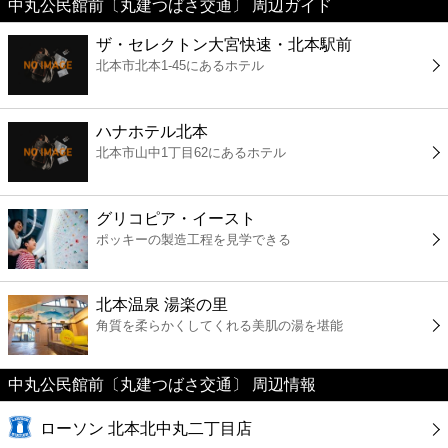
中丸公民館前〔丸建つばさ交通〕 周辺ガイド
美容
ザ・セレクトン大宮快速・北本駅前
北本市北本1-45にあるホテル
コンビニ
薬局
ハナホテル北本
北本市山中1丁目62にあるホテル
スーパー
グリコピア・イースト
エンタメ
ポッキーの製造工程を見学できる
レジャー
北本温泉 湯楽の里
角質を柔らかくしてくれる美肌の湯を堪能
書店
中丸公民館前〔丸建つばさ交通〕 周辺情報
ファミレス
ローソン 北本北中丸二丁目店