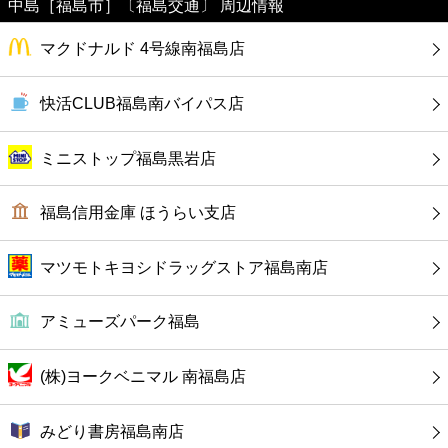
中島［福島市］〔福島交通〕 周辺情報
美容
マクドナルド 4号線南福島店
コンビニ
快活CLUB福島南バイパス店
薬局
ミニストップ福島黒岩店
スーパー
福島信用金庫 ほうらい支店
エンタメ
マツモトキヨシドラッグストア福島南店
レジャー
アミューズパーク福島
書店
(株)ヨークベニマル 南福島店
ファミレス
みどり書房福島南店