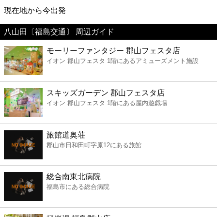
映画
現在地から今出発
八山田〔福島交通〕 周辺ガイド
美容
モーリーファンタジー 郡山フェスタ店
イオン 郡山フェスタ 1階にあるアミューズメント施設
コンビニ
薬局
スキッズガーデン 郡山フェスタ店
イオン 郡山フェスタ 1階にある屋内遊戯場
スーパー
旅館道奥荘
エンタメ
郡山市日和田町字原12にある旅館
レジャー
総合南東北病院
福島市にある総合病院
書店