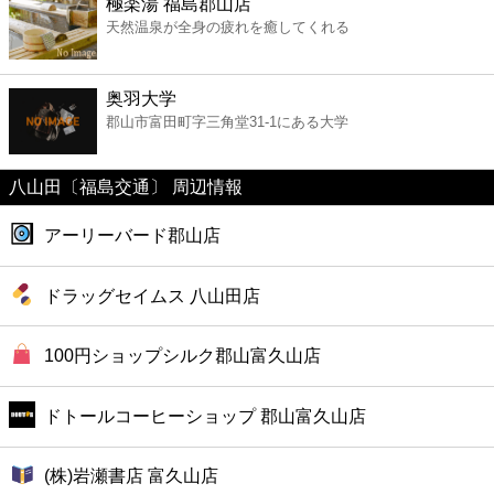
極楽湯 福島郡山店
ファミレス
天然温泉が全身の疲れを癒してくれる
ファーストフード
奥羽大学
郡山市富田町字三角堂31-1にある大学
カフェ
八山田〔福島交通〕 周辺情報
ショッピング
アーリーバード郡山店
銀行
ドラッグセイムス 八山田店
公共
100円ショップシルク郡山富久山店
病院
ドトールコーヒーショップ 郡山富久山店
ホテル
(株)岩瀬書店 富久山店