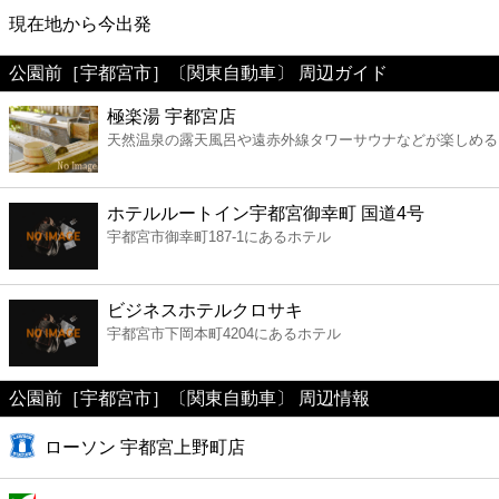
映画
現在地から今出発
公園前［宇都宮市］〔関東自動車〕 周辺ガイド
美容
極楽湯 宇都宮店
天然温泉の露天風呂や遠赤外線タワーサウナなどが楽しめる
コンビニ
薬局
ホテルルートイン宇都宮御幸町 国道4号
宇都宮市御幸町187-1にあるホテル
スーパー
ビジネスホテルクロサキ
エンタメ
宇都宮市下岡本町4204にあるホテル
レジャー
公園前［宇都宮市］〔関東自動車〕 周辺情報
ローソン 宇都宮上野町店
書店