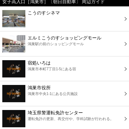
女子高入口［鴻巣市］〔朝日自動車〕 周辺ガイド
美容
こうのすシネマ
コンビニ
薬局
エルミこうのすショッピングモール
鴻巣駅の前のショッピングモール
スーパー
宿処いろは
エンタメ
鴻巣市本町7丁目1-5にある宿
レジャー
鴻巣市役所
鴻巣市中央1-1にある公共施設
書店
埼玉県警運転免許センター
ファミレス
運転免許の更新、再交付や、学科試験が行われる。