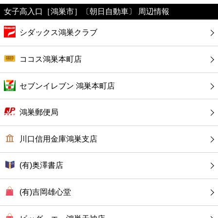
ファーストフード
女子高入口［鴻巣市］〔朝日自動車〕 周辺情報
カフェ
シダックス鴻巣クラブ
ショッピング
ココス鴻巣本町店
銀行
セブンイレブン 鴻巣本町店
公共
鴻巣郵便局
病院
川口信用金庫鴻巣支店
ホテル
(有)奥澤書店
(有)吉岡雄心堂