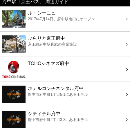
府中駅〔京王バス〕 周辺ガイド
美容
ル・シーニュ
2017年7月14日、府中駅南口にオープン
コンビニ
薬局
ぷらりと京王府中
京王線府中駅直結の商業施設
スーパー
TOHOシネマズ府中
エンタメ
レジャー
ホテルコンチネンタル府中
府中市府中町1丁目5-1にあるホテル
書店
シティテル府中
ファミレス
府中市府中町2丁目3-3にあるホテル