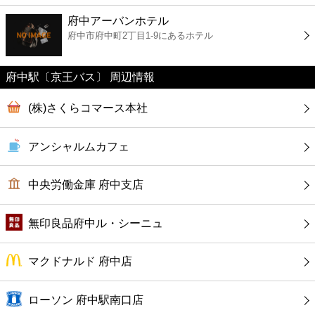
ファーストフード
府中アーバンホテル
府中市府中町2丁目1-9にあるホテル
カフェ
府中駅〔京王バス〕 周辺情報
ショッピング
(株)さくらコマース本社
銀行
アンシャルムカフェ
公共
中央労働金庫 府中支店
病院
無印良品府中ル・シーニュ
ホテル
マクドナルド 府中店
ローソン 府中駅南口店